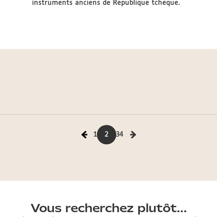
instruments anciens de République tchèque.
1
2
3
4
Vous recherchez plutôt...