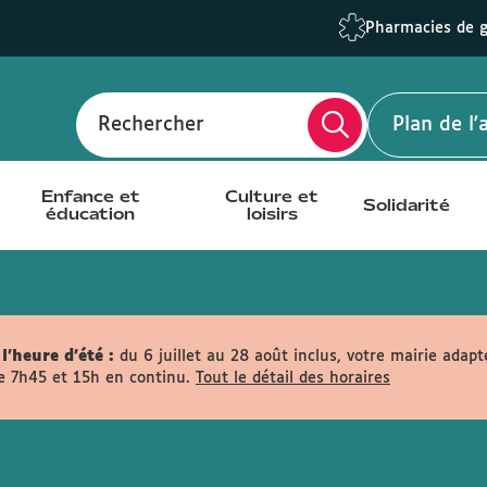
Pharmacies de 
Rechercher
Plan de l
Enfance et
Culture et
Solidarité
éducation
loisirs
l'heure d'été :
du 6 juillet au 28 août inclus, votre mairie adapt
e 7h45 et 15h en continu.
Tout le détail des horaires