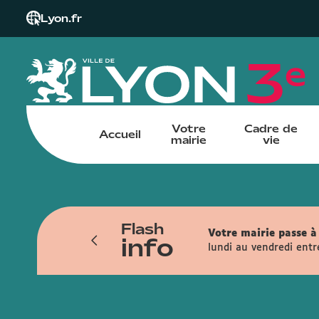
Lyon.fr
Votre
Cadre de
Accueil
mairie
vie
Flash
iendra du 6 juillet au 13 novembre. Les
Votre mairie passe à 
info
ais, la rue de la Part-Dieu, la rue
lundi au vendredi entr