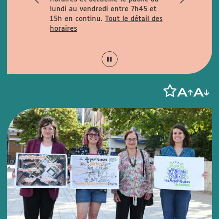
rues
lundi au vendredi entre 7h45 et
la rue de la
15h en continu.
Tout le détail des
is Garcin et
horaires