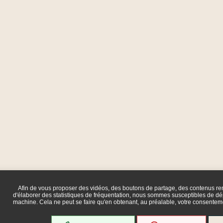
Afin de vous proposer des vidéos, des boutons de partage, des contenus r
d'élaborer des statistiques de fréquentation, nous sommes susceptibles de dép
machine. Cela ne peut se faire qu'en obtenant, au préalable, votre consente