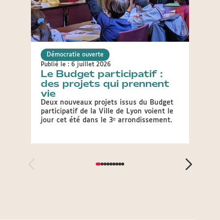
Démocratie ouverte
Démo
Publié le : 6 juillet 2026
Publié 
Le Budget participatif :
90 p
des projets qui prennent
mobi
vie
Vous 
mobili
Deux nouveaux projets issus du Budget
budget
participatif de la Ville de Lyon voient le
jour cet été dans le 3ᵉ arrondissement.