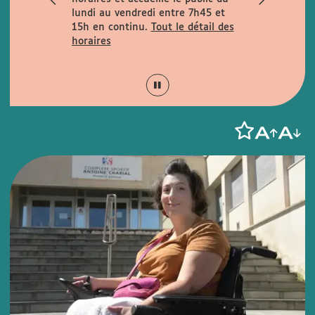
rues
lundi au vendredi entre 7h45 et
la rue de la
15h en continu.
Tout le détail des
is Garcin et
horaires