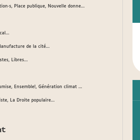
ion·s, Place publique, Nouvelle donne...
al...
anufacture de la cité...
es, Libres...
mise, Ensemble!, Génération climat ...
te, La Droite populaire...
nt