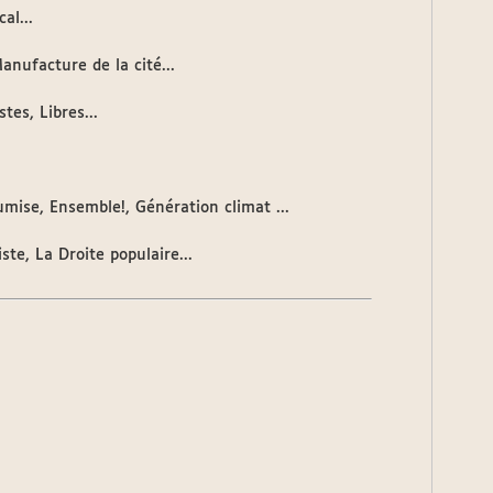
al...
anufacture de la cité...
es, Libres...
mise, Ensemble!, Génération climat ...
te, La Droite populaire...