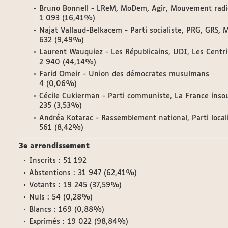
Bruno Bonnell - LReM, MoDem, Agir, Mouvement radic
1 093 (16,41%)
Najat Vallaud-Belkacem - Parti socialiste, PRG, GRS, M
632 (9,49%)
Laurent Wauquiez - Les Républicains, UDI, Les Centrist
2 940 (44,14%)
Farid Omeir - Union des démocrates musulmans
4 (0,06%)
Cécile Cukierman - Parti communiste, La France insou
235 (3,53%)
Andréa Kotarac - Rassemblement national, Parti localis
561 (8,42%)
3e arrondissement
Inscrits : 51 192
Abstentions : 31 947 (62,41%)
Votants : 19 245 (37,59%)
Nuls : 54 (0,28%)
Blancs : 169 (0,88%)
Exprimés : 19 022 (98,84%)