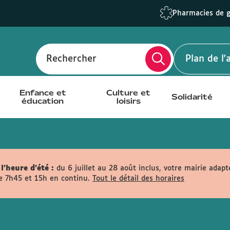
Pharmacies de 
Rechercher
Plan de l
Enfance et
Culture et
Solidarité
éducation
loisirs
l'heure d'été :
du 6 juillet au 28 août inclus, votre mairie adapt
e 7h45 et 15h en continu.
Tout le détail des horaires