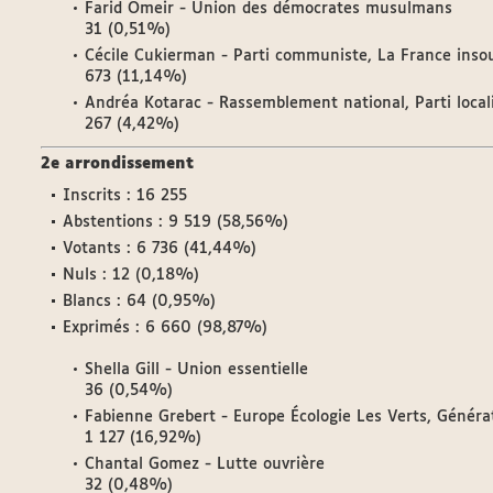
Farid Omeir - Union des démocrates musulmans
31 (0,51%)
Cécile Cukierman - Parti communiste, La France insou
673 (11,14%)
Andréa Kotarac - Rassemblement national, Parti localis
267 (4,42%)
2e arrondissement
Inscrits : 16 255
Abstentions : 9 519 (58,56%)
Votants : 6 736 (41,44%)
Nuls : 12 (0,18%)
Blancs : 64 (0,95%)
Exprimés : 6 660 (98,87%)
Shella Gill - Union essentielle
36 (0,54%)
Fabienne Grebert - Europe Écologie Les Verts, Générat
1 127 (16,92%)
Chantal Gomez - Lutte ouvrière
32 (0,48%)