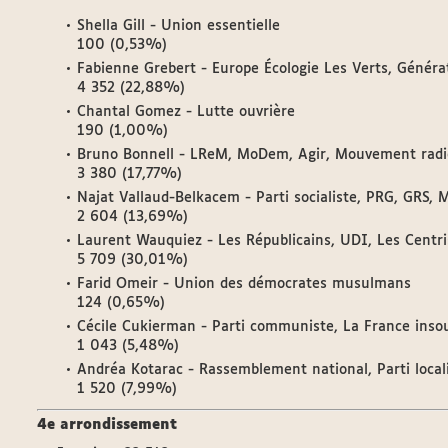
Shella Gill - Union essentielle
100 (0,53%)
Fabienne Grebert - Europe Écologie Les Verts, Générat
4 352 (22,88%)
Chantal Gomez - Lutte ouvrière
190 (1,00%)
Bruno Bonnell - LReM, MoDem, Agir, Mouvement radic
3 380 (17,77%)
Najat Vallaud-Belkacem - Parti socialiste, PRG, GRS, M
2 604 (13,69%)
Laurent Wauquiez - Les Républicains, UDI, Les Centrist
5 709 (30,01%)
Farid Omeir - Union des démocrates musulmans
124 (0,65%)
Cécile Cukierman - Parti communiste, La France insou
1 043 (5,48%)
Andréa Kotarac - Rassemblement national, Parti localis
1 520 (7,99%)
4e arrondissement