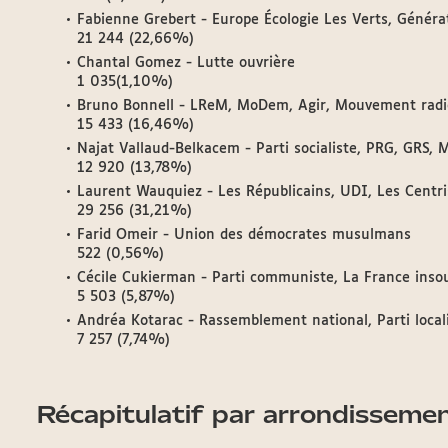
Fabienne Grebert - Europe Écologie Les Verts, Générat
21 244 (22,66%)
Chantal Gomez - Lutte ouvrière
1 035(1,10%)
Bruno Bonnell - LReM, MoDem, Agir, Mouvement radic
15 433 (16,46%)
Najat Vallaud-Belkacem - Parti socialiste, PRG, GRS, M
12 920 (13,78%)
Laurent Wauquiez - Les Républicains, UDI, Les Centrist
29 256 (31,21%)
Farid Omeir - Union des démocrates musulmans
522 (0,56%)
Cécile Cukierman - Parti communiste, La France insou
5 503 (5,87%)
Andréa Kotarac - Rassemblement national, Parti localis
7 257 (7,74%)
Récapitulatif par arrondisseme