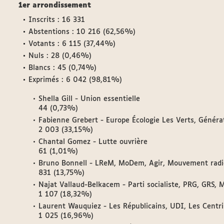
1er arrondissement
Inscrits : 16 331
Abstentions : 10 216 (62,56%)
Votants : 6 115 (37,44%)
Nuls : 28 (0,46%)
Blancs : 45 (0,74%)
Exprimés : 6 042 (98,81%)
Shella Gill - Union essentielle
44 (0,73%)
Fabienne Grebert - Europe Écologie Les Verts, Générat
2 003 (33,15%)
Chantal Gomez - Lutte ouvrière
61 (1,01%)
Bruno Bonnell - LReM, MoDem, Agir, Mouvement radic
831 (13,75%)
Najat Vallaud-Belkacem - Parti socialiste, PRG, GRS, M
1 107 (18,32%)
Laurent Wauquiez - Les Républicains, UDI, Les Centrist
1 025 (16,96%)