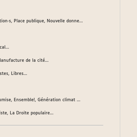
ion·s, Place publique, Nouvelle donne...
al...
anufacture de la cité...
es, Libres...
mise, Ensemble!, Génération climat ...
te, La Droite populaire...