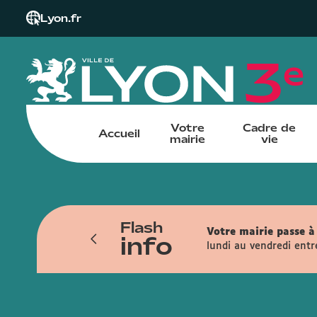
Lyon.fr
Votre
Cadre de
Accueil
mairie
vie
Flash
iendra du 6 juillet au 13 novembre. Les
Votre mairie passe à 
info
ais, la rue de la Part-Dieu, la rue
lundi au vendredi entr