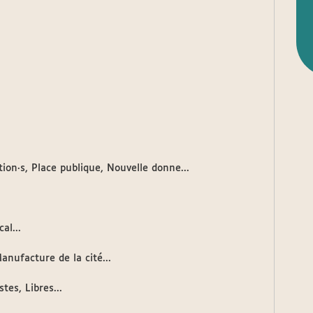
ion·s, Place publique, Nouvelle donne...
al...
anufacture de la cité...
es, Libres...