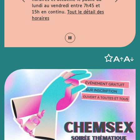
rues
lundi au vendredi entre 7h45 et
la rue de la
15h en continu.
Tout le détail des
is Garcin et
horaires