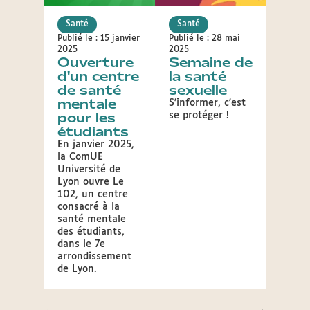
Santé
Santé
Droit
égali
Publié le : 15 janvier
Publié le : 28 mai
Publié l
2025
2025
Ouverture
Semaine de
décemb
La V
d'un centre
la santé
Lyon
de santé
sexuelle
Cha
mentale
S'informer, c'est
d'E
pour les
se protéger !
LGB
étudiants
Créé p
En janvier 2025,
Cercle
la ComUE
charte
Université de
l'incl
Lyon ouvre Le
perso
102, un centre
au sei
consacré à la
Ville e
santé mentale
repré
des étudiants,
très h
dans le 7e
marqu
arrondissement
d'eng
de Lyon.