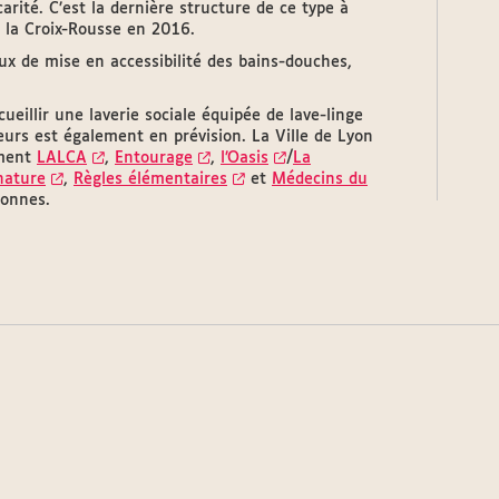
carité. C’est la dernière structure de ce type à
 la Croix-Rousse en 2016.
x de mise en accessibilité des bains-douches,
ueillir une laverie sociale équipée de lave-linge
eurs est également en prévision. La Ville de Lyon
mment
LALCA
,
Entourage
,
l’Oasis
/
La
nature
,
Règles élémentaires
et
Médecins du
sonnes.