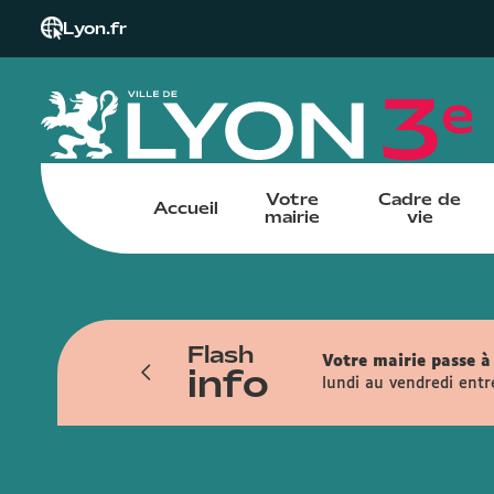
Lyon.fr
Votre
Cadre de
Accueil
mairie
vie
Flash
iendra du 6 juillet au 13 novembre. Les
Votre mairie passe à 
info
ais, la rue de la Part-Dieu, la rue
lundi au vendredi entr