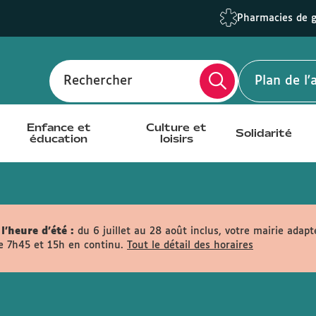
Pharmacies de 
Rechercher
Plan de l
Enfance et
Culture et
Solidarité
éducation
loisirs
l'heure d'été :
du 6 juillet au 28 août inclus, votre mairie adapt
e 7h45 et 15h en continu.
Tout le détail des horaires