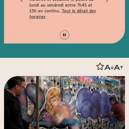
rues
lundi au vendredi entre 7h45 et
la rue de la
15h en continu.
Tout le détail des
is Garcin et
horaires