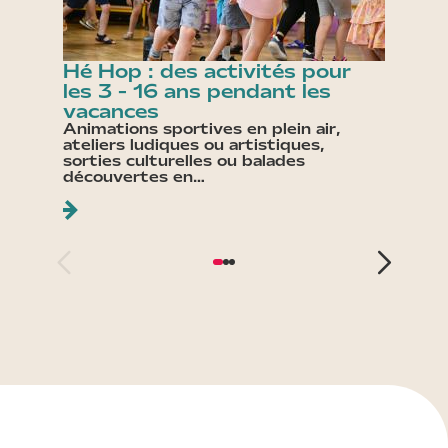
Hé Hop : des activités pour
Les At
les 3 - 16 ans pendant les
une m
vacances
ludiq
Animations sportives en plein air,
Tout au 
ateliers ludiques ou artistiques,
enfants
sorties culturelles ou balades
Atelier
découvertes en…
culture