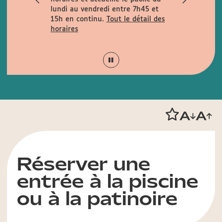
rues
lundi au vendredi entre 7h45 et
la rue de la
15h en continu.
Tout le détail des
is Garcin et
horaires
Réserver une
entrée à la piscine
ou à la patinoire