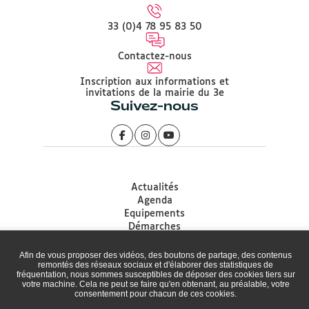
33 (0)4 78 95 83 50
Contactez-nous
Inscription aux informations et
invitations de la mairie du 3e
Suivez-nous
Actualités
Agenda
Equipements
Démarches
Associations
Accessibilité
Afin de vous proposer des vidéos, des boutons de partage, des contenus
remontés des réseaux sociaux et d'élaborer des statistiques de
Plan du site
fréquentation, nous sommes susceptibles de déposer des cookies tiers sur
Mentions légales
votre machine. Cela ne peut se faire qu'en obtenant, au préalable, votre
Protection des données
consentement pour chacun de ces cookies.
Politique de gestion des Cookies