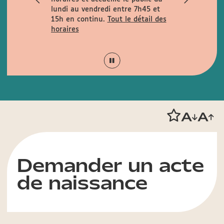
rues
lundi au vendredi entre 7h45 et
la rue de la
15h en continu.
Tout le détail des
is Garcin et
horaires
Demander un acte
de naissance