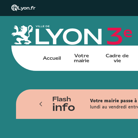
Lyon.fr
Votre
Cadre de
Accueil
mairie
vie
Flash
iendra du 6 juillet au 13 novembre. Les
Votre mairie passe à 
info
ais, la rue de la Part-Dieu, la rue
lundi au vendredi entr