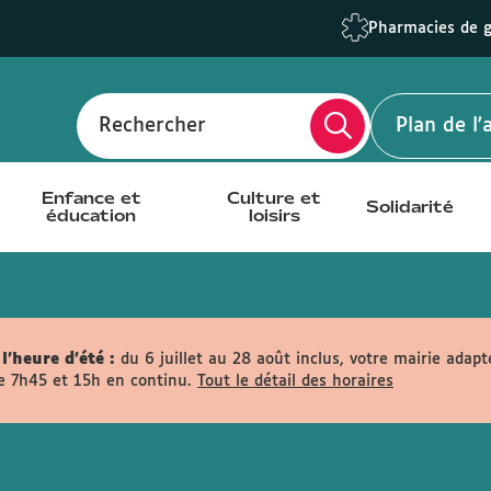
Pharmacies de 
Rechercher
Plan de l
Enfance et
Culture et
Solidarité
éducation
loisirs
l'heure d'été :
du 6 juillet au 28 août inclus, votre mairie adapt
e 7h45 et 15h en continu.
Tout le détail des horaires