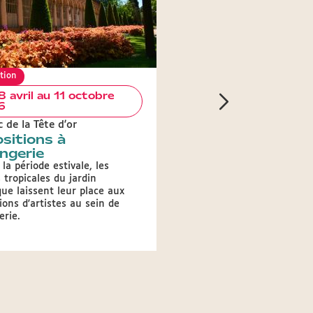
tion
Exposition
8 avril au 11 octobre
Du 17 octobre 2025 
6
novembre 2026
 de la Tête d'or
Gadagne et ses deux 
sitions à
Merveilleux Moye
angerie
À travers les plus belles pi
collection sculptée médiéva
la période estivale, les
musée d'Histoire de Lyon v
 tropicales du jardin
à découvrir le Moyen Âge l
ue laissent leur place aux
ions d'artistes au sein de
erie.