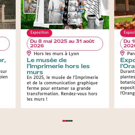
Exposition
Exposi
Du 8 mai 2025 au 31 août
Du 1
2026
202
Hors les murs à Lyon
Parc
r,
Le musée de
Expo
l’Imprimerie hors les
l'Or
murs
 sur
Durant 
bien
plantes
En 2025, le musée de l'Imprimerie
botaniq
et de la communication graphique
exposit
ferme pour entamer sa grande
l'Orang
transformation. Rendez-vous hors
les murs !