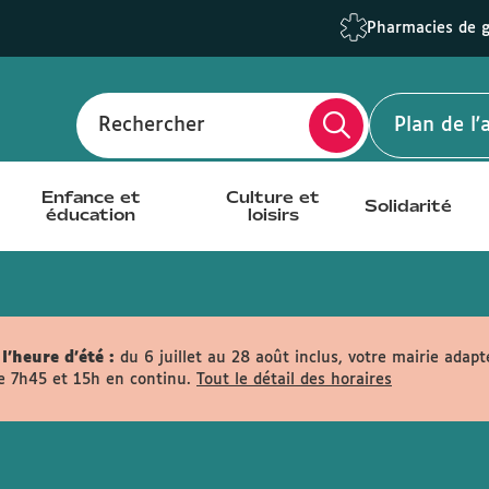
Pharmacies de 
Rechercher
Plan de l
Enfance et
Culture et
Solidarité
éducation
loisirs
l'heure d'été :
du 6 juillet au 28 août inclus, votre mairie adapt
e 7h45 et 15h en continu.
Tout le détail des horaires