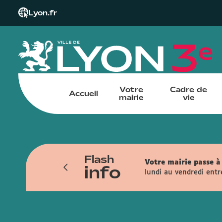
Lyon.fr
Votre
Cadre de
Accueil
mairie
vie
Flash
iendra du 6 juillet au 13 novembre. Les
Votre mairie passe à 
info
ais, la rue de la Part-Dieu, la rue
lundi au vendredi entr