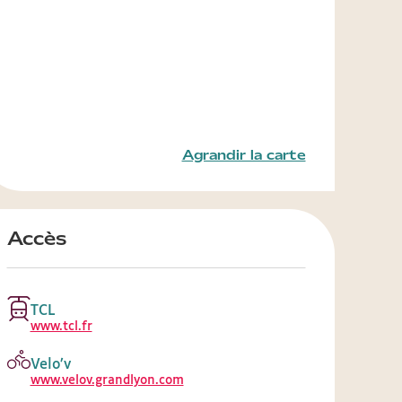
Agrandir la carte
Accès
TCL
www.tcl.fr
Velo’v
www.velov.grandlyon.com