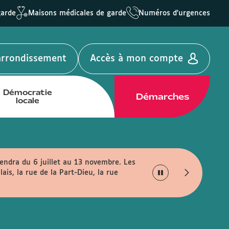
garde
Maisons médicales de garde
Numéros d'urgences
'arrondissement
Accès à mon compte
Démocratie
Démarches
locale
endra du 6 juillet au 13 novembre. Les
Votre mairie passe à l
is, la rue de la Part-Dieu, la rue
lundi au vendredi entre