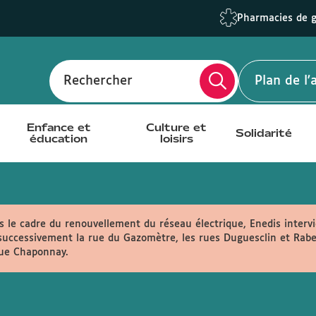
Pharmacies de 
Rechercher
Plan de l
Enfance et
Culture et
Solidarité
éducation
loisirs
 le cadre du renouvellement du réseau électrique, Enedis intervi
uccessivement la rue du Gazomètre, les rues Duguesclin et Rabela
rue Chaponnay.