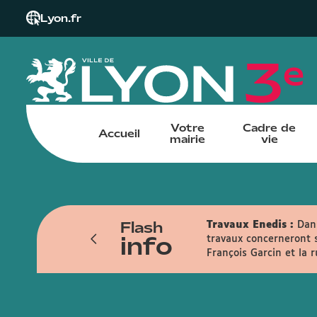
Lyon.fr
Votre
Cadre de
Accueil
mairie
vie
Flash
Travaux Enedis :
Dans
info
travaux concerneront s
François Garcin et la 