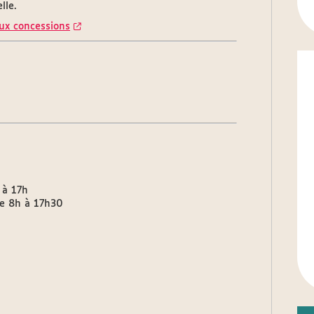
lle.
aux concessions
 à 17h
e 8h à 17h30