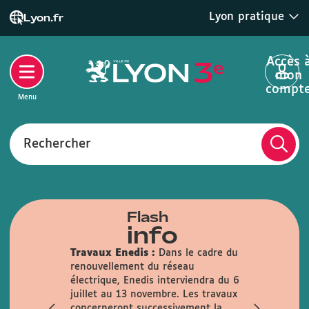
Lyon pratique
Lyon.fr
Accès 
mon
compt
Menu
Rechercher
Flash
info
Travaux Enedis :
Dans le cadre du
renouvellement du réseau
Votre mair
électrique, Enedis interviendra du 6
d'été :
du 6
juillet au 13 novembre. Les travaux
inclus, votr
concerneront successivement la
horaires et 