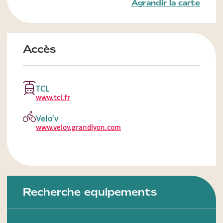
Agrandir la carte
Accès
TCL
www.tcl.fr
Velo’v
www.velov.grandlyon.com
Recherche equipements