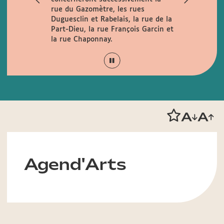
rue du Gazomètre, les rues
lundi au ve
Duguesclin et Rabelais, la rue de la
15h en cont
Part-Dieu, la rue François Garcin et
horaires
la rue Chaponnay.
Agend'Arts