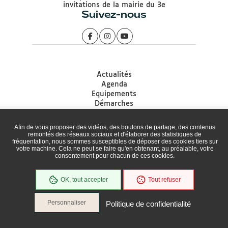
invitations de la mairie du 3e
Suivez-nous
Actualités
Agenda
Equipements
Démarches
Associations
Accessibilité
Afin de vous proposer des vidéos, des boutons de partage, des contenus
Plan du site
remontés des réseaux sociaux et d'élaborer des statistiques de
fréquentation, nous sommes susceptibles de déposer des cookies tiers sur
Mentions légales
votre machine. Cela ne peut se faire qu'en obtenant, au préalable, votre
Protection des données
consentement pour chacun de ces cookies.
Politique de gestion des Cookies
Cookies
OK, tout accepter
Tout refuser
Personnaliser
Politique de confidentialité