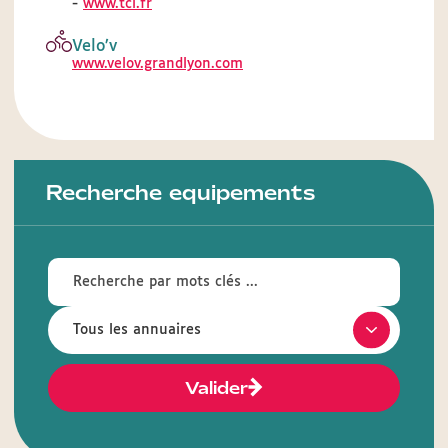
-
www.tcl.fr
Velo’v
www.velov.grandlyon.com
Recherche equipements
Valider