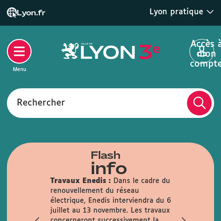
Lyon pratique
Lyon.fr
Accès 
mon
compt
Menu
Rechercher
Flash
info
Travaux Enedis :
Dans le cadre du
renouvellement du réseau
Votre mair
électrique, Enedis interviendra du 6
d'été :
du 6
juillet au 13 novembre. Les travaux
inclus, votr
concerneront successivement la
horaires et 