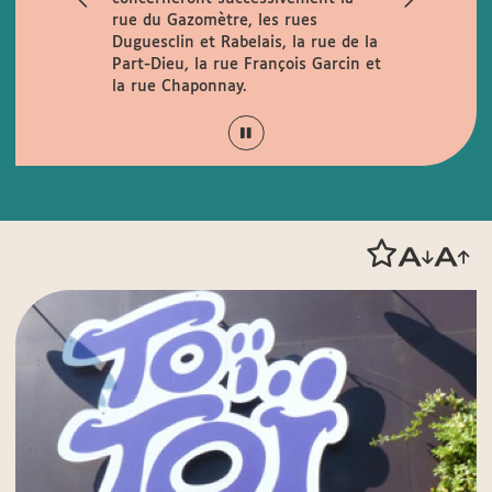
rue du Gazomètre, les rues
lundi au ve
Duguesclin et Rabelais, la rue de la
15h en cont
Part-Dieu, la rue François Garcin et
horaires
la rue Chaponnay.