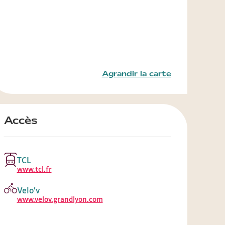
Agrandir la carte
Accès
TCL
www.tcl.fr
Velo’v
www.velov.grandlyon.com