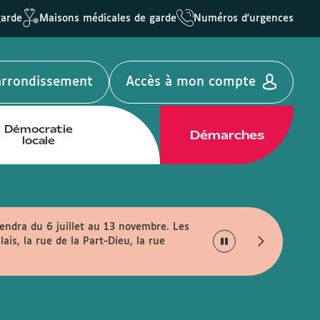
garde
Maisons médicales de garde
Numéros d'urgences
'arrondissement
Accès à mon compte
Démocratie
Démarches
locale
endra du 6 juillet au 13 novembre. Les
Votre mairie passe à l
is, la rue de la Part-Dieu, la rue
lundi au vendredi entre