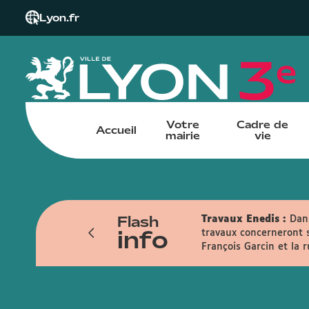
Lyon.fr
Votre
Cadre de
Accueil
mairie
vie
Flash
Travaux Enedis :
Dans
info
travaux concerneront s
François Garcin et la 