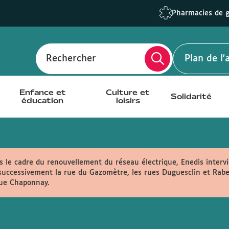
Pharmacies de 
Rechercher
Plan de l
Enfance et
Culture et
Solidarité
éducation
loisirs
 le cadre du renouvellement du réseau électrique, Enedis intervi
uccessivement la rue du Gazomètre, les rues Duguesclin et Rabela
rue Chaponnay.