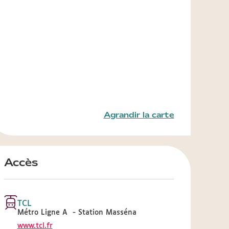
Agrandir la carte
Accès
TCL
Métro Ligne A - Station Masséna
www.tcl.fr