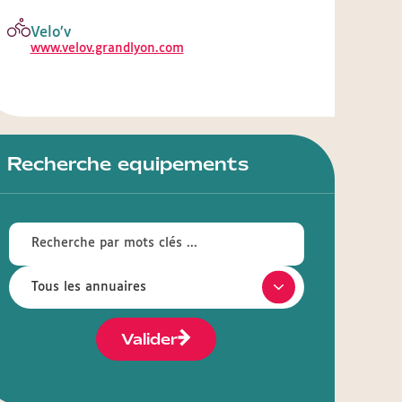
Velo’v
www.velov.grandlyon.com
Recherche equipements
Valider