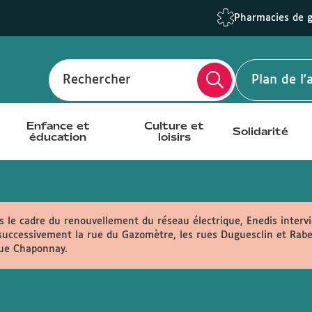
Pharmacies de 
Rechercher
Plan de l
Enfance et
Culture et
Solidarité
éducation
loisirs
 le cadre du renouvellement du réseau électrique, Enedis intervi
uccessivement la rue du Gazomètre, les rues Duguesclin et Rabela
rue Chaponnay.