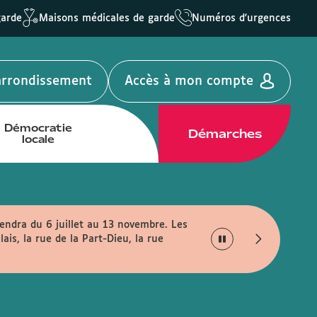
garde
Maisons médicales de garde
Numéros d'urgences
'arrondissement
Accès à mon compte
Démocratie
Démarches
locale
endra du 6 juillet au 13 novembre. Les
Votre mairie passe à l
is, la rue de la Part-Dieu, la rue
lundi au vendredi entre