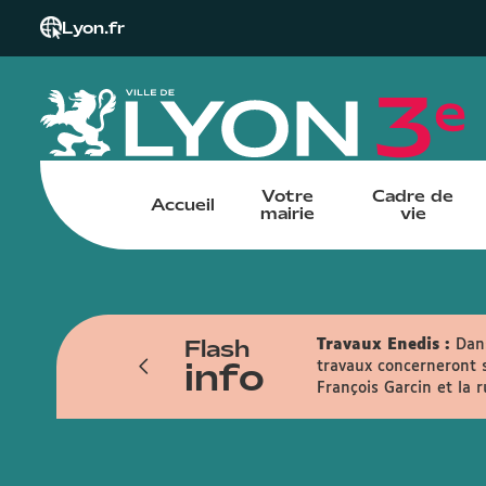
Lyon.fr
Votre
Cadre de
Accueil
mairie
vie
Flash
Travaux Enedis :
Dans
info
travaux concerneront s
François Garcin et la 