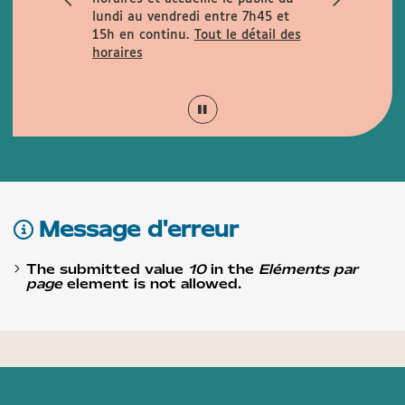
rues
lundi au vendredi entre 7h45 et
la rue de la
15h en continu.
Tout le détail des
is Garcin et
horaires
Message d'erreur
The submitted value
10
in the
Eléments par
page
element is not allowed.