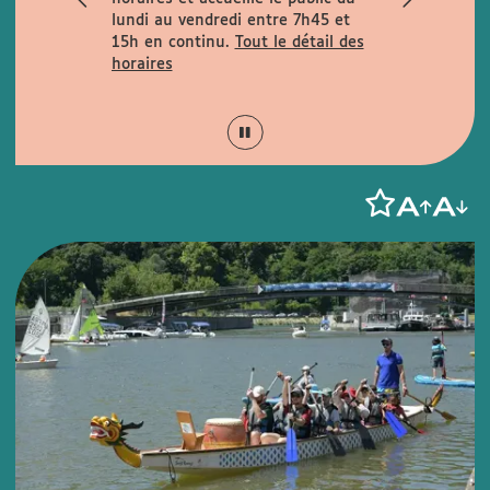
rues
lundi au vendredi entre 7h45 et
la rue de la
15h en continu.
Tout le détail des
is Garcin et
horaires