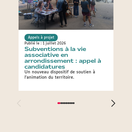
Appels à projet
Appel
Publié le : 1 juillet 2026
Publié 
Subventions à la vie
App
associative en
l’m
arrondissement : appel à
Vous a
candidatures
propo
procha
Un nouveau dispositif de soutien à
l'animation du territoire.