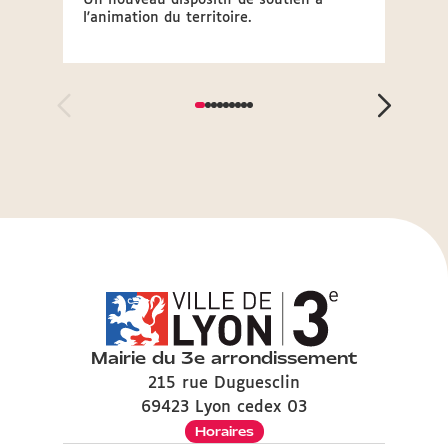
Un nouveau dispositif de soutien à
26 au 
l'animation du territoire.
Mairie du 3e arrondissement
215 rue Duguesclin
69423 Lyon cedex 03
Horaires