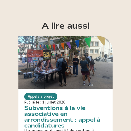
A lire aussi
Appels à projet
Appel
Publié le : 1 juillet 2026
Publié 
Subventions à la vie
Appe
associative en
Ent
arrondissement : appel à
Venez 
candidatures
cinqui
Rhône