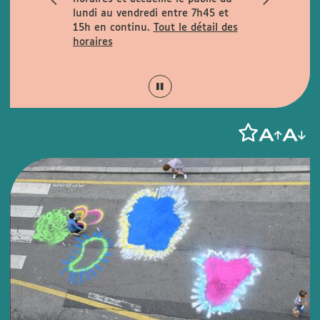
rues
lundi au vendredi entre 7h45 et
la rue de la
15h en continu.
Tout le détail des
is Garcin et
horaires