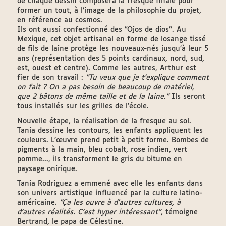
de chaque dessin composera la fresque finale pour
former un tout, à l’image de la philosophie du projet,
en référence au cosmos.
Ils ont aussi confectionné des "Ojos de dios". Au
Mexique, cet objet artisanal en forme de losange tissé
de fils de laine protège les nouveaux-nés jusqu’à leur 5
ans (représentation des 5 points cardinaux, nord, sud,
est, ouest et centre). Comme les autres, Arthur est
fier de son travail :
"Tu veux que je t'explique comment
on fait ? On a pas besoin de beaucoup de matériel,
que 2 bâtons de même taille et de la laine."
Ils seront
tous installés sur les grilles de l'école.
Nouvelle étape, la réalisation de la fresque au sol.
Tania dessine les contours, les enfants appliquent les
couleurs. L’œuvre prend petit à petit forme. Bombes de
pigments à la main, bleu cobalt, rose indien, vert
pomme..., ils transforment le gris du bitume en
paysage onirique.
Tania Rodriguez a emmené avec elle les enfants dans
son univers artistique influencé par la culture latino-
américaine.
"Ça les ouvre à d'autres cultures, à
d'autres réalités. C'est hyper intéressant"
, témoigne
Bertrand, le papa de Célestine.