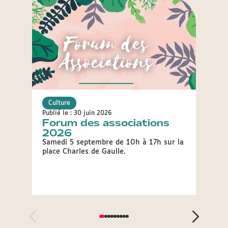
Culture
Cultu
Publié le : 30 juin 2026
Publié 
Forum des associations
Tou
2026
20
Samedi 5 septembre de 10h à 17h sur la
Décou
place Charles de Gaulle.
Lyon 
gratui