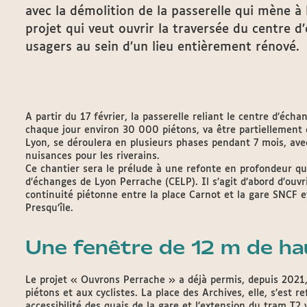
avec la démolition de la passerelle qui mène à
projet qui veut ouvrir la traversée du centre d
usagers au sein d’un lieu entièrement rénové.
A partir du 17 février, la passerelle reliant le centre d’éch
chaque jour environ 30 000 piétons, va être partiellement d
Lyon, se déroulera en plusieurs phases pendant 7 mois, avec
nuisances pour les riverains.
Ce chantier sera le prélude à une refonte en profondeur qui
d’échanges de Lyon Perrache (CELP). Il s’agit d’abord d’ouv
continuité piétonne entre la place Carnot et la gare SNCF e
Presqu’île.
Une fenêtre de 12 m de hau
Le projet « Ouvrons Perrache » a déjà permis, depuis 2021,
piétons et aux cyclistes. La place des Archives, elle, s’est
accessibilité des quais de la gare et l’extension du tram T2