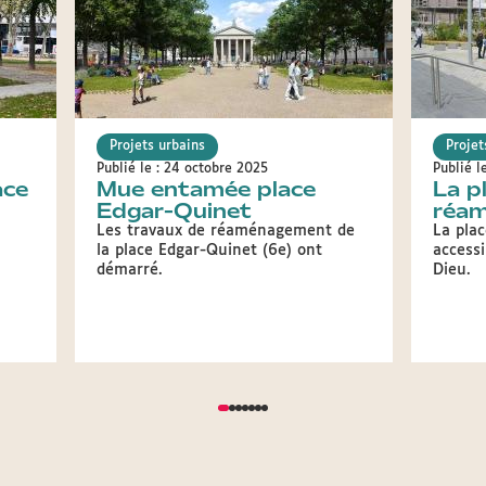
Projets urbains
Projet
Publié le : 24 octobre 2025
Publié l
ace
Mue entamée place
La p
Edgar-Quinet
réa
Les travaux de réaménagement de
La pla
la place Edgar-Quinet (6e) ont
accessi
démarré.
Dieu.