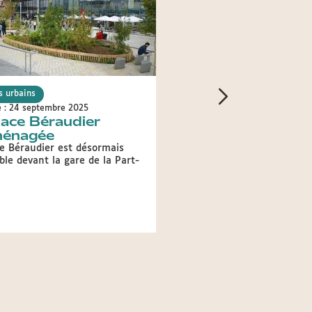
s urbains
Projets urbains
e : 24 septembre 2025
Publié le : 10 septembre 2025
lace Béraudier
Zoom sur le quart
ménagée
la place Sathonay
ce Béraudier est désormais
Au-delà de la place des Ter
ble devant la gare de la Part-
pied des Pentes, la place 
(1er) est un havre où s’ext
l’agitation du centre-ville.