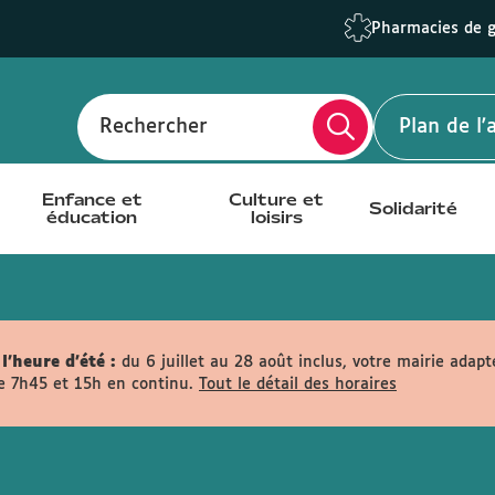
Pharmacies de 
Rechercher
Plan de l
Enfance et
Culture et
Solidarité
éducation
loisirs
l'heure d'été :
du 6 juillet au 28 août inclus, votre mairie adapt
e 7h45 et 15h en continu.
Tout le détail des horaires