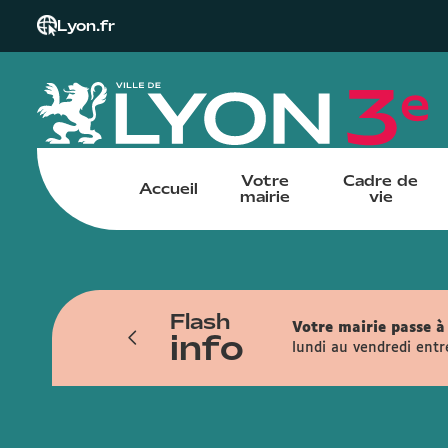
Lyon.fr
Votre
Cadre de
Accueil
mairie
vie
Flash
iendra du 6 juillet au 13 novembre. Les
Votre mairie passe à 
info
ais, la rue de la Part-Dieu, la rue
lundi au vendredi entr