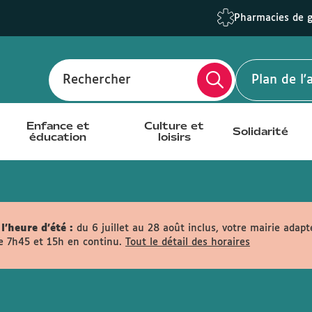
Pharmacies de 
Rechercher
Plan de l
Enfance et
Culture et
Solidarité
éducation
loisirs
l'heure d'été :
du 6 juillet au 28 août inclus, votre mairie adapt
e 7h45 et 15h en continu.
Tout le détail des horaires