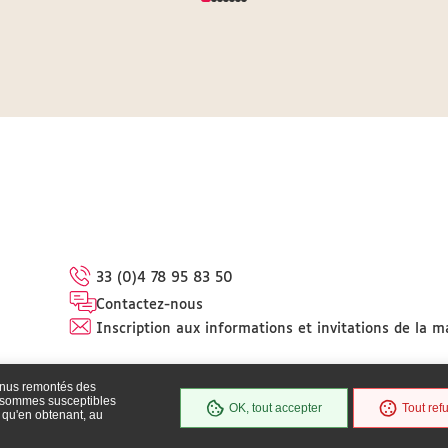
33 (0)4 78 95 83 50
Contactez-nous
Inscription aux informations et invitations de la m
enus remontés des
s sommes susceptibles
OK, tout accepter
Tout ref
 qu'en obtenant, au
bilité
Plan du site
Mentions légales
Protection des données
Politique de