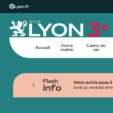
Lyon.fr
Votre
Cadre de
Accueil
mairie
vie
Flash
iendra du 6 juillet au 13 novembre. Les
Votre mairie passe à 
info
ais, la rue de la Part-Dieu, la rue
lundi au vendredi entr