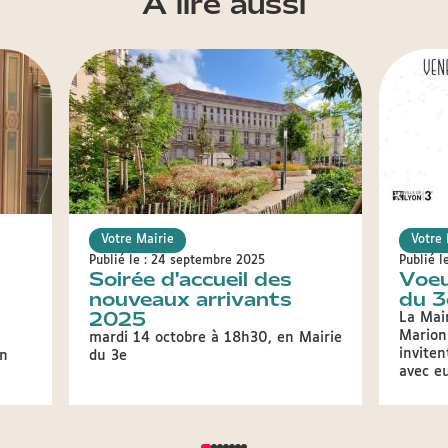
A lire aussi
Votre Mairie
Votre 
Publié le : 24 septembre 2025
Publié l
Soirée d'accueil des
Voeu
nouveaux arrivants
du 3
2025
La Mai
Marion
mardi 14 octobre à 18h30, en Mairie
inviten
in
du 3e
avec e