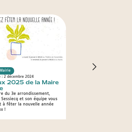
Mairie
Votre Mairie
e : 2 décembre 2024
Publié le : 8 novembre 2024
x 2025 de la Maire
Inscrivez-vous à l
e
lettre d'info de la
du 3e !
re du 3e arrondissement,
 Sessiecq et son équipe vous
Votre arrondissement vous
t à fêter la nouvelle année
ux !