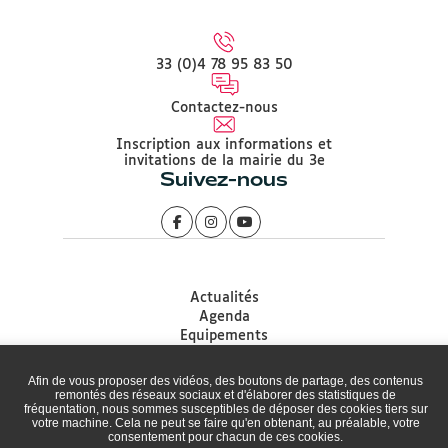
33 (0)4 78 95 83 50
Contactez-nous
Inscription aux informations et
invitations de la mairie du 3e
Suivez-nous
Actualités
Agenda
Equipements
Démarches
Associations
Afin de vous proposer des vidéos, des boutons de partage, des contenus
Accessibilité
remontés des réseaux sociaux et d'élaborer des statistiques de
fréquentation, nous sommes susceptibles de déposer des cookies tiers sur
Plan du site
votre machine. Cela ne peut se faire qu'en obtenant, au préalable, votre
Mentions légales
consentement pour chacun de ces cookies.