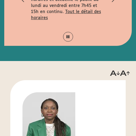
rues
lundi au vendredi entre 7h45 et
la rue de la
15h en continu.
Tout le détail des
is Garcin et
horaires