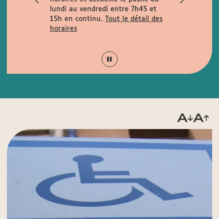
rues
lundi au vendredi entre 7h45 et
la rue de la
15h en continu.
Tout le détail des
is Garcin et
horaires